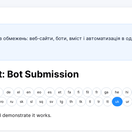
 обмежень: веб-сайти, боти, вміст і автоматизація в од
: Bot Submission
de
el
en
eo
es
et
fa
fi
fil
fr
ga
he
hi
ro
ru
sk
sl
sq
sv
tg
th
tk
tl
tr
tt
uk
ur
 demonstrate it works.