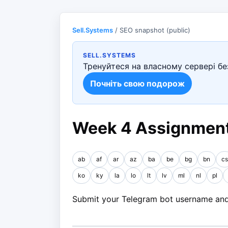
Sell.Systems
/ SEO snapshot (public)
SELL.SYSTEMS
Тренуйтеся на власному сервері без
Почніть свою подорож
Week 4 Assignment
ab
af
ar
az
ba
be
bg
bn
cs
ko
ky
la
lo
lt
lv
ml
nl
pl
Submit your Telegram bot username and