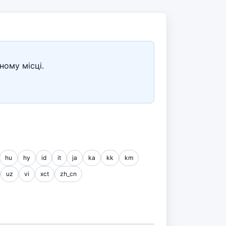
ному місці.
hu
hy
id
it
ja
ka
kk
km
uz
vi
xct
zh_cn