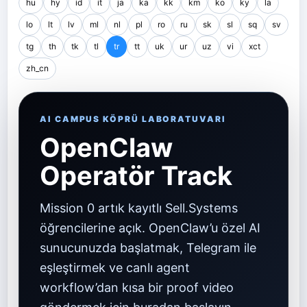
hu
hy
id
it
ja
ka
kk
km
ko
ky
la
lo
lt
lv
ml
nl
pl
ro
ru
sk
sl
sq
sv
tg
th
tk
tl
tr
tt
uk
ur
uz
vi
xct
zh_cn
AI CAMPUS KÖPRÜ LABORATUVARI
OpenClaw
Operatör Track
Mission 0 artık kayıtlı Sell.Systems
öğrencilerine açık. OpenClaw’u özel AI
sunucunuzda başlatmak, Telegram ile
eşleştirmek ve canlı agent
workflow’dan kısa bir proof video