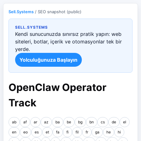
Sell.Systems
/ SEO snapshot (public)
SELL.SYSTEMS
Kendi sunucunuzda sınırsız pratik yapın: web
siteleri, botlar, içerik ve otomasyonlar tek bir
yerde.
Yolculuğunuza Başlayın
OpenClaw Operator
Track
ab
af
ar
az
ba
be
bg
bn
cs
de
el
en
eo
es
et
fa
fi
fil
fr
ga
he
hi