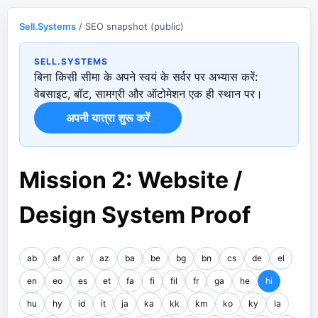
Sell.Systems
/ SEO snapshot (public)
SELL.SYSTEMS
बिना किसी सीमा के अपने स्वयं के सर्वर पर अभ्यास करें:
वेबसाइट, बॉट, सामग्री और ऑटोमेशन एक ही स्थान पर।
अपनी यात्रा शुरू करें
Mission 2: Website /
Design System Proof
ab
af
ar
az
ba
be
bg
bn
cs
de
el
en
eo
es
et
fa
fi
fil
fr
ga
he
hi
hu
hy
id
it
ja
ka
kk
km
ko
ky
la