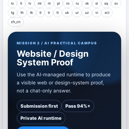
lo
lt
lv
ml
nl
pl
ro
ru
sk
sl
sq
sv
tg
th
tk
tl
tr
tt
uk
ur
uz
vi
xct
zh_cn
MISSION 2 / AI PRACTICAL CAMPUS
Website / Design
System Proof
Use the AI-managed runtime to produce
a visible web or design-system proof,
not a chat-only answer.
Submission first
Pass 94%+
Private AI runtime