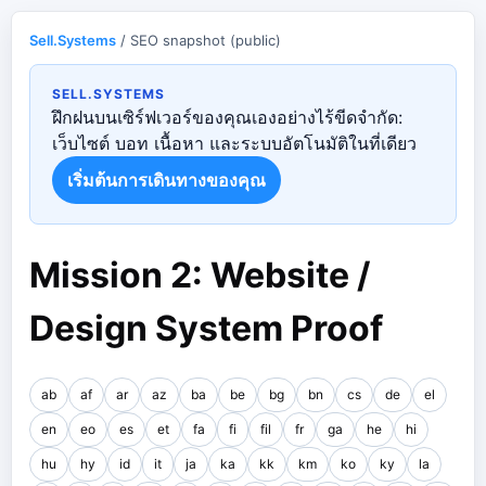
Sell.Systems
/ SEO snapshot (public)
SELL.SYSTEMS
ฝึกฝนบนเซิร์ฟเวอร์ของคุณเองอย่างไร้ขีดจำกัด:
เว็บไซต์ บอท เนื้อหา และระบบอัตโนมัติในที่เดียว
เริ่มต้นการเดินทางของคุณ
Mission 2: Website /
Design System Proof
ab
af
ar
az
ba
be
bg
bn
cs
de
el
en
eo
es
et
fa
fi
fil
fr
ga
he
hi
hu
hy
id
it
ja
ka
kk
km
ko
ky
la