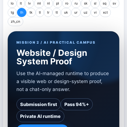
lo
lt
lv
ml
nl
pl
ro
ru
sk
sl
sq
sv
tg
th
tk
tl
tr
tt
uk
ur
uz
vi
xct
zh_cn
MISSION 2 / AI PRACTICAL CAMPUS
Website / Design
System Proof
Use the AI-managed runtime to produce
a visible web or design-system proof,
not a chat-only answer.
Submission first
Pass 94%+
Private AI runtime