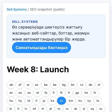
Sell.Systems
/ SEO snapshot (public)
SELL.SYSTEMS
Өз серверіңізде шектеусіз жаттығу
жасаңыз: веб-сайттар, боттар, мазмұн
және автоматтандырулар бір жерде.
Саяхатыңызды бастаңыз
Week 8: Launch
ab
af
ar
az
ba
be
bg
bn
cs
de
el
en
eo
es
et
fa
fi
fil
fr
ga
he
hi
hu
hy
id
it
ja
ka
kk
km
ko
ky
la
lo
lt
lv
ml
nl
pl
ro
ru
sk
sl
sq
sv