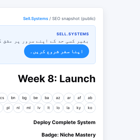
Sell.Systems
/ SEO snapshot (public)
SELL.SYSTEMS
بغیر کسی حد کے اپنے سرور پر مشق 
اپنا سفر شروع کریں۔
Week 8: Launch
cs
bn
bg
be
ba
az
ar
af
ab
pl
nl
ml
lv
lt
lo
la
ky
ko
Deploy Complete System
Badge: Niche Mastery