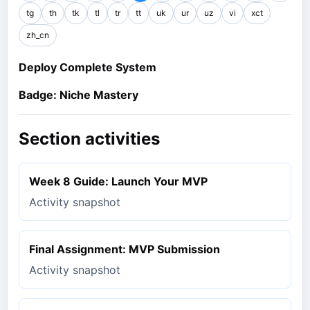
tg
th
tk
tl
tr
tt
uk
ur
uz
vi
xct
zh_cn
Deploy Complete System
Badge: Niche Mastery
Section activities
Week 8 Guide: Launch Your MVP
Activity snapshot
Final Assignment: MVP Submission
Activity snapshot