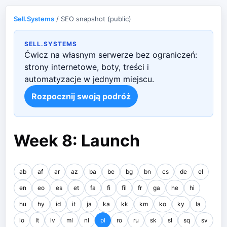
Sell.Systems
/ SEO snapshot (public)
SELL.SYSTEMS
Ćwicz na własnym serwerze bez ograniczeń:
strony internetowe, boty, treści i
automatyzacje w jednym miejscu.
Rozpocznij swoją podróż
Week 8: Launch
ab
af
ar
az
ba
be
bg
bn
cs
de
el
en
eo
es
et
fa
fi
fil
fr
ga
he
hi
hu
hy
id
it
ja
ka
kk
km
ko
ky
la
lo
lt
lv
ml
nl
pl
ro
ru
sk
sl
sq
sv