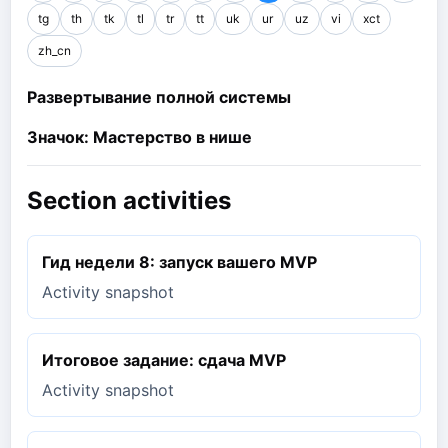
tg
th
tk
tl
tr
tt
uk
ur
uz
vi
xct
zh_cn
Развертывание полной системы
Значок: Мастерство в нише
Section activities
Гид недели 8: запуск вашего MVP
Activity snapshot
Итоговое задание: сдача MVP
Activity snapshot