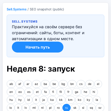
Sell.Systems
/ SEO snapshot (public)
SELL.SYSTEMS
Практикуйся на своём сервере без
ограничений: сайты, боты, контент и
автоматизации в одном месте.
Начать путь
Неделя 8: запуск
ab
af
ar
az
ba
be
bg
bn
cs
de
el
en
eo
es
et
fa
fi
fil
fr
ga
he
hi
hu
hy
id
it
ja
ka
kk
km
ko
ky
la
lo
lt
lv
ml
nl
pl
ro
ru
sk
sl
sq
sv