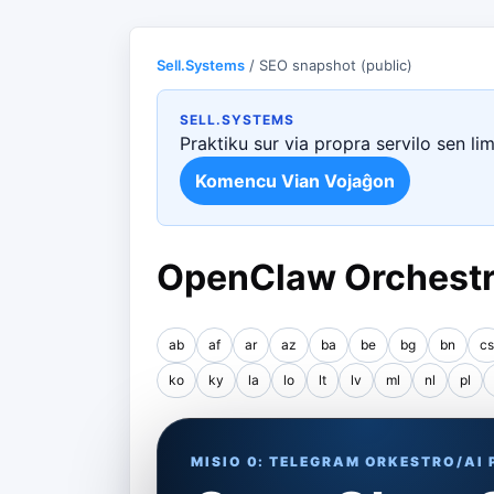
Sell.Systems
/ SEO snapshot (public)
SELL.SYSTEMS
Praktiku sur via propra servilo sen li
Komencu Vian Vojaĝon
OpenClaw Orchestra
ab
af
ar
az
ba
be
bg
bn
cs
ko
ky
la
lo
lt
lv
ml
nl
pl
MISIO 0: TELEGRAM ORKESTRO/AI