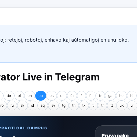
moj: retejoj, robotoj, enhavo kaj aŭtomatigoj en unu loko.
tor Live in Telegram
de
el
en
eo
es
et
fa
fi
fil
fr
ga
he
hi
ro
ru
sk
sl
sq
sv
tg
th
tk
tl
tr
tt
uk
ur
 PRACTICAL CAMPUS
Pruva pako