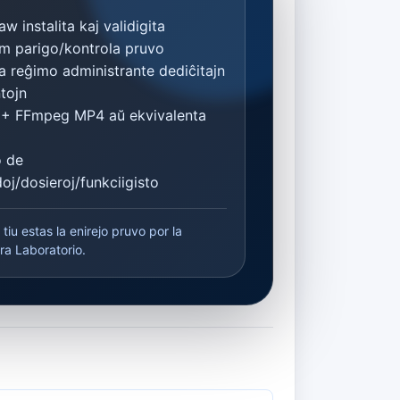
w instalita kaj validigita
m parigo/kontrola pruvo
a reĝimo administrante dediĉitajn
tojn
 + FFmpeg MP4 aŭ ekvivalenta
 de
j/dosieroj/funkciigisto
 tiu estas la enirejo pruvo por la
a Laboratorio.