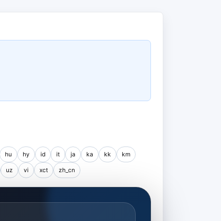
hu
hy
id
it
ja
ka
kk
km
uz
vi
xct
zh_cn