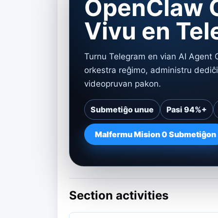
OpenClaw O
Vivu en Te
Turnu Telegram en vian AI Agent
orkestra reĝimo, administru dediĉ
videopruvan pakon.
Submetiĝo unue
Pasi 94%+
Malfermu Mision 0 Submetiĝon
Section activities