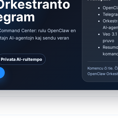
rkestranto
OpenCla
legram
Telegra
Orkestr
AI-agen
 Command Center: rulu OpenClaw en
Veo 3.1
itajn AI-agentojn kaj sendu veran
pruvo
Resumo
komando
Privata AI-rultempo
Komencu ĉi tie. Ĉi
OpenClaw Orkestr