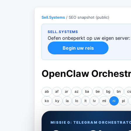
Sell.Systems
/ SEO snapshot (public)
SELL.SYSTEMS
Oefen onbeperkt op uw eigen server: 
Begin uw reis
OpenClaw Orchestra
ab
af
ar
az
ba
be
bg
bn
cs
ko
ky
la
lo
lt
lv
ml
nl
pl
MISSIE 0: TELEGRAM ORCHESTRAT