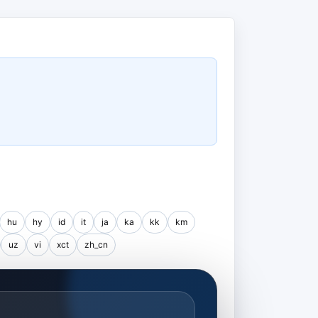
hu
hy
id
it
ja
ka
kk
km
uz
vi
xct
zh_cn