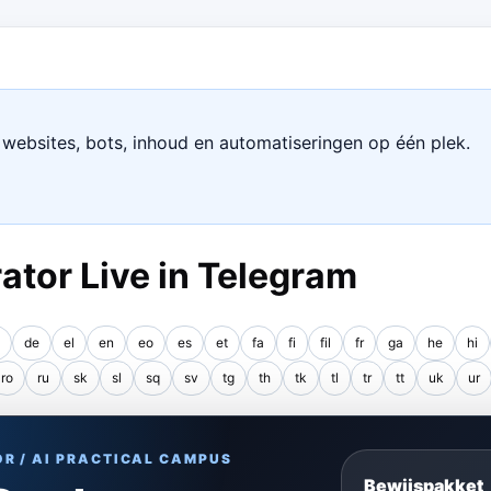
websites, bots, inhoud en automatiseringen op één plek.
tor Live in Telegram
de
el
en
eo
es
et
fa
fi
fil
fr
ga
he
hi
ro
ru
sk
sl
sq
sv
tg
th
tk
tl
tr
tt
uk
ur
OR / AI PRACTICAL CAMPUS
Bewijspakket