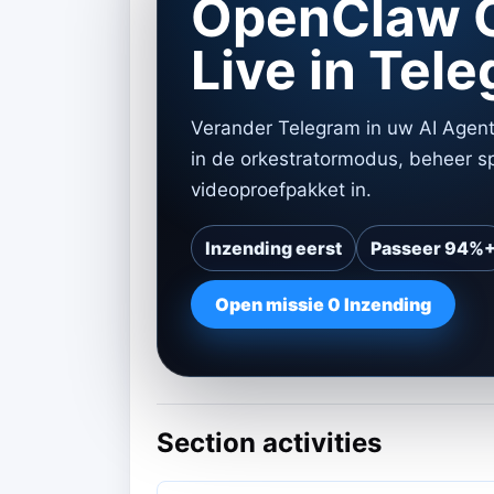
OpenClaw O
Live in Tel
Verander Telegram in uw AI Agen
in de orkestratormodus, beheer sp
videoproefpakket in.
Inzending eerst
Passeer 94%
Open missie 0 Inzending
Section activities