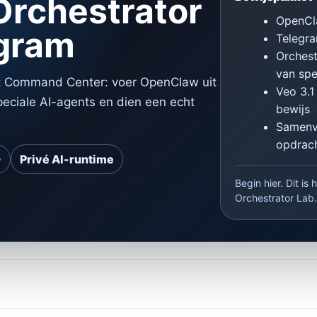
rchestrator
OpenCla
egram
Telegra
Orchest
van spe
t Command Center: voer OpenClaw uit
Veo 3.1
eciale AI-agents en dien een echt
bewijs
Samenv
opdrac
+
Privé AI-runtime
Begin hier. Dit i
Orchestrator Lab.