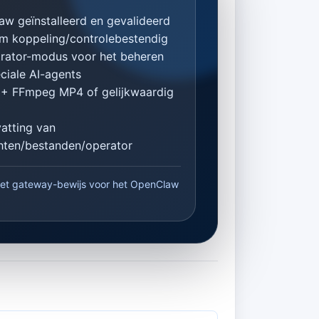
w geïnstalleerd en gevalideerd
m koppeling/controlebestendig
rator-modus voor het beheren
ciale AI-agents
 + FFmpeg MP4 of gelijkwaardig
atting van
hten/bestanden/operator
s het gateway-bewijs voor het OpenClaw