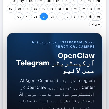
la
ky
ko
km
kk
ka
ja
it
id
hy
hu
sv
sq
sl
sk
ru
ro
pl
nl
ml
lv
lt
lo
xct
vi
uz
ur
uk
tt
tr
tl
tk
th
tg
zh_cn
مشن 0: TELEGRAM آرکیسٹریٹر / AI
PRACTICAL CAMPUS
OpenClaw
آرکیسٹریٹر Telegram
میں لائیو
Telegram کو اپنے AI Agent Command
Center میں تبدیل کریں: OpenClaw کو
آرکیسٹریٹر موڈ میں چلائیں، سرشار AI
ایجنٹوں کا نظم کریں، اور ایک حقیقی
ویڈیو پروف پیکج جمع کرائیں۔