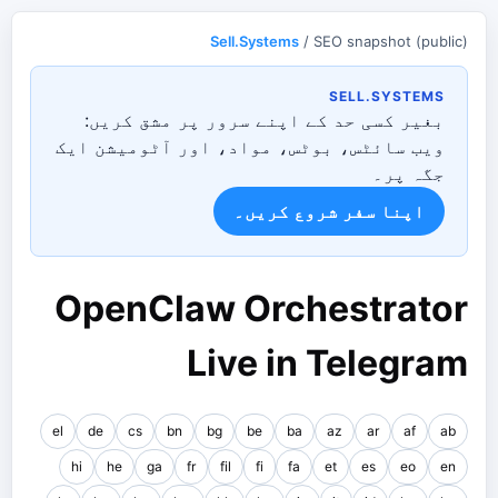
Sell.Systems
/ SEO snapshot (public)
SELL.SYSTEMS
بغیر کسی حد کے اپنے سرور پر مشق کریں:
ویب سائٹس، بوٹس، مواد، اور آٹومیشن ایک
جگہ پر۔
اپنا سفر شروع کریں۔
OpenClaw Orchestrator
Live in Telegram
el
de
cs
bn
bg
be
ba
az
ar
af
ab
hi
he
ga
fr
fil
fi
fa
et
es
eo
en