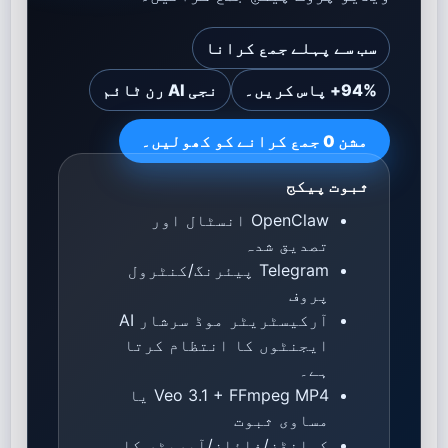
سب سے پہلے جمع کرانا
94%+ پاس کریں۔
نجی AI رن ٹائم
مشن 0 جمع کرانے کو کھولیں۔
ثبوت پیکج
OpenClaw انسٹال اور
تصدیق شدہ
Telegram پیئرنگ/کنٹرول
پروف
آرکیسٹریٹر موڈ سرشار AI
ایجنٹوں کا انتظام کرتا
ہے۔
Veo 3.1 + FFmpeg MP4 یا
مساوی ثبوت
کمانڈز/فائلز/آپریٹر کا