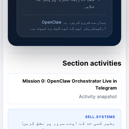
خلاصہ
یہاں سے شروع کریں۔ یہ OpenClaw
آرکیسٹریٹر لیب کے لیے گیٹ وے ثبوت ہے۔
Section activities
Mission 0: OpenClaw Orchestrator Live in
Telegram
Activity snapshot
SELL.SYSTEMS
بغیر کسی حد کے اپنے سرور پر مشق کریں: