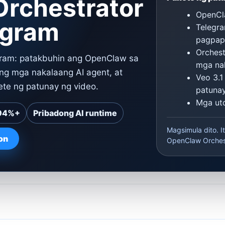
rchestrator
OpenCla
egram
Telegr
pagpap
Orches
gram: patakbuhin ang OpenClaw sa
mga na
ng mga nakalaang AI agent, at
Veo 3.
te ng patunay ng video.
patuna
Mga uto
 94%+
Pribadong AI runtime
Magsimula dito. I
on
OpenClaw Orchest