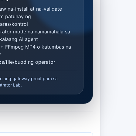
w na-install at na-validate
am patunay ng
ares/kontrol
trator mode na namamahala sa
kalaang AI agent
1 + FFmpeg MP4 o katumbas na
y
s/file/buod ng operator
to ang gateway proof para sa
rator Lab.