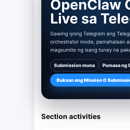
OpenClaw O
Live sa Tel
Gawing iyong Telegram ang Tele
orchestrator mode, pamahalaan a
magsumite ng isang tunay na pake
Submission muna
Pumasa ng
Buksan ang Mission 0 Submissi
Section activities