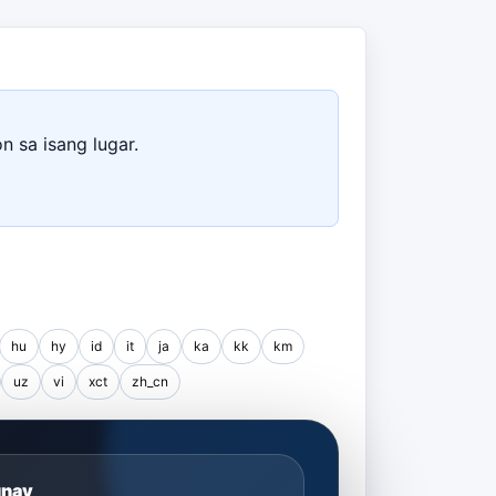
n sa isang lugar.
hu
hy
id
it
ja
ka
kk
km
uz
vi
xct
zh_cn
unay