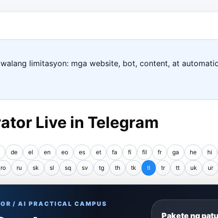
walang limitasyon: mga website, bot, content, at automatio
tor Live in Telegram
de
el
en
eo
es
et
fa
fi
fil
fr
ga
he
hi
ro
ru
sk
sl
sq
sv
tg
th
tk
tl
tr
tt
uk
ur
OR / AI PRACTICAL CAMPUS
Pakete ng pat