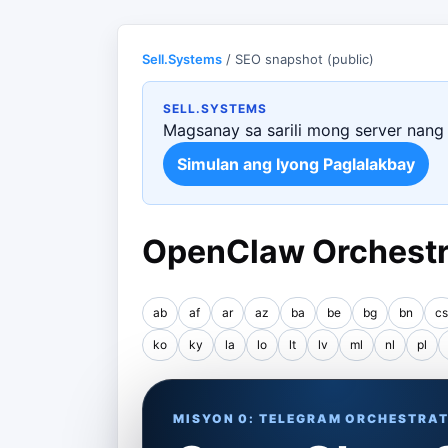
Sell.Systems
/ SEO snapshot (public)
SELL.SYSTEMS
Magsanay sa sarili mong server nang 
Simulan ang Iyong Paglalakbay
OpenClaw Orchestra
ab
af
ar
az
ba
be
bg
bn
cs
ko
ky
la
lo
lt
lv
ml
nl
pl
MISYON 0: TELEGRAM ORCHESTRAT