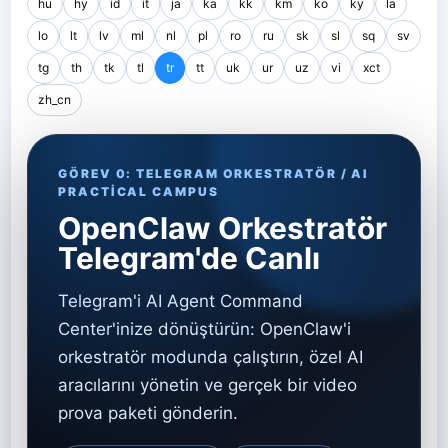
hu
hy
id
it
ja
ka
kk
km
ko
ky
la
lo
lt
lv
ml
nl
pl
ro
ru
sk
sl
sq
sv
tg
th
tk
tl
tr
tt
uk
ur
uz
vi
xct
zh_cn
GÖREV 0: TELEGRAM ORKESTRATÖR / AI
PRACTICAL CAMPUS
OpenClaw Orkestratör
Telegram'de Canlı
Telegram'i AI Agent Command
Center'inize dönüştürün: OpenClaw'i
orkestratör modunda çalıştırın, özel AI
aracılarını yönetin ve gerçek bir video
prova paketi gönderin.