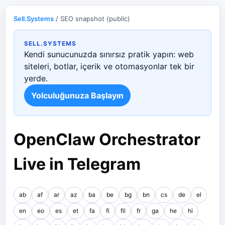
Sell.Systems
/ SEO snapshot (public)
SELL.SYSTEMS
Kendi sunucunuzda sınırsız pratik yapın: web
siteleri, botlar, içerik ve otomasyonlar tek bir
yerde.
Yolculuğunuza Başlayın
OpenClaw Orchestrator
Live in Telegram
ab
af
ar
az
ba
be
bg
bn
cs
de
el
en
eo
es
et
fa
fi
fil
fr
ga
he
hi