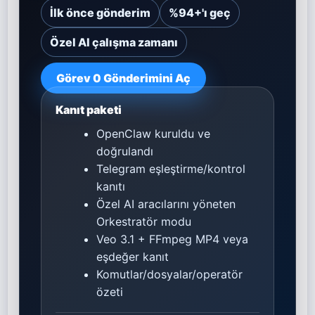
İlk önce gönderim
%94+'ı geç
Özel AI çalışma zamanı
Görev 0 Gönderimini Aç
Kanıt paketi
OpenClaw kuruldu ve
doğrulandı
Telegram eşleştirme/kontrol
kanıtı
Özel AI aracılarını yöneten
Orkestratör modu
Veo 3.1 + FFmpeg MP4 veya
eşdeğer kanıt
Komutlar/dosyalar/operatör
özeti