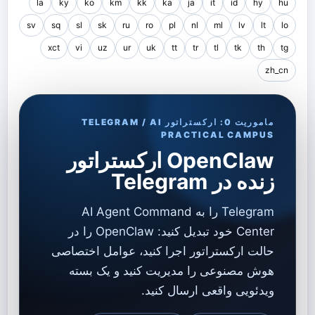
la
ky
ko
km
kk
ka
ja
it
id
hy
hu
sv
sq
sl
sk
ru
ro
pl
nl
ml
lv
lt
lo
xct
vi
uz
ur
uk
tt
tr
tl
tk
th
tg
zh_cn
ماموریت 0: ارکستراتور TELEGRAM / AI
PRACTICAL CAMPUS
OpenClaw ارکستراتور
زنده در Telegram
Telegram را به AI Agent Command
Center خود تبدیل کنید: OpenClaw را در
حالت ارکستراتور اجرا کنید، عوامل اختصاصی
هوش مصنوعی را مدیریت کنید و یک بسته
ویدئویی واقعی ارسال کنید.