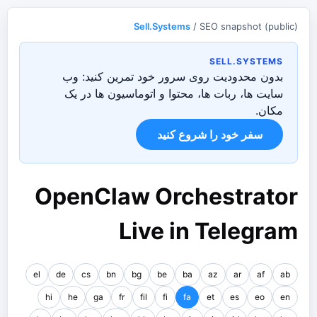
Sell.Systems
/ SEO snapshot (public)
SELL.SYSTEMS
بدون محدودیت روی سرور خود تمرین کنید: وب
سایت ها، ربات ها، محتوا و اتوماسیون ها در یک
مکان.
سفر خود را شروع کنید
OpenClaw Orchestrator
Live in Telegram
el
de
cs
bn
bg
be
ba
az
ar
af
ab
hi
he
ga
fr
fil
fi
fa
et
es
eo
en