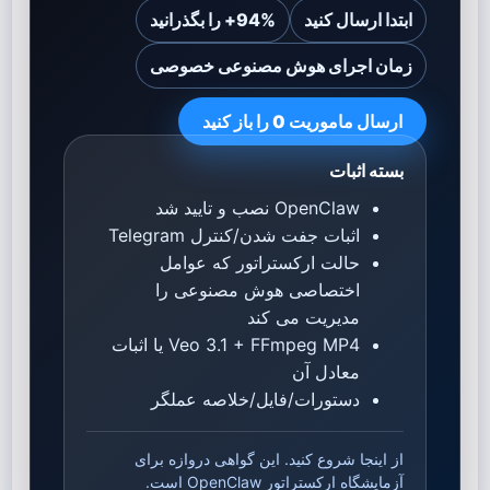
ابتدا ارسال کنید
94%+ را بگذرانید
زمان اجرای هوش مصنوعی خصوصی
ارسال ماموریت 0 را باز کنید
بسته اثبات
OpenClaw نصب و تایید شد
اثبات جفت شدن/کنترل Telegram
حالت ارکستراتور که عوامل
اختصاصی هوش مصنوعی را
مدیریت می کند
Veo 3.1 + FFmpeg MP4 یا اثبات
معادل آن
دستورات/فایل/خلاصه عملگر
از اینجا شروع کنید. این گواهی دروازه برای
آزمایشگاه ارکستراتور OpenClaw است.