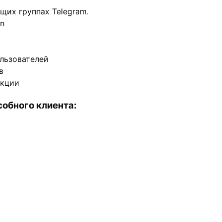
щих группах Telegram.
In
льзователей
в
нкции
обного клиента: