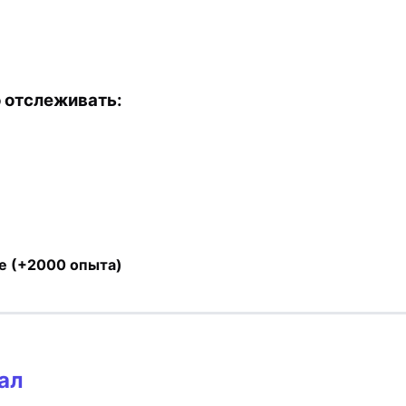
 отслеживать:
е (+2000 опыта)
нал