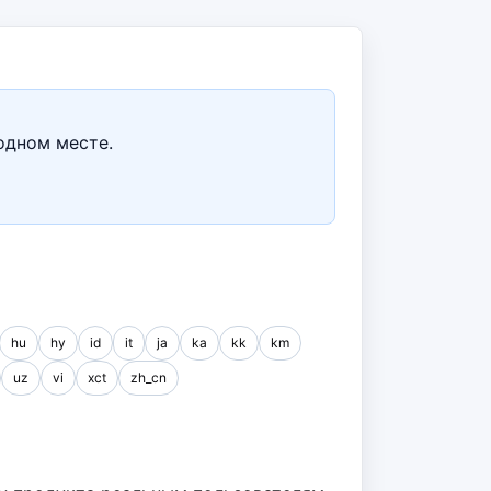
одном месте.
hu
hy
id
it
ja
ka
kk
km
uz
vi
xct
zh_cn