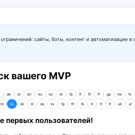
ограничений: сайты, боты, контент и автоматизации в 
уск вашего MVP
de
el
en
eo
es
et
fa
fi
fil
fr
ga
he
hi
ro
ru
sk
sl
sq
sv
tg
th
tk
tl
tr
tt
uk
ur
те первых пользователей!