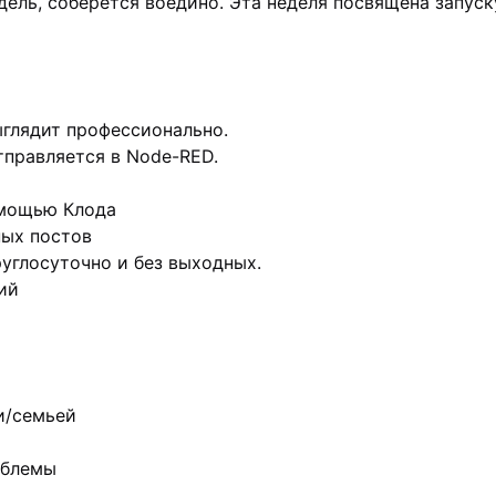
 недель, соберется воедино. Эта неделя посвящена запу
ыглядит профессионально.
тправляется в Node-RED.
омощью Клода
ных постов
углосуточно и без выходных.
ий
и/семьей
облемы