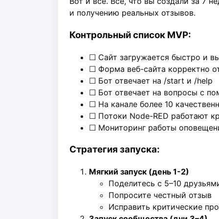
Вот и все. Все, что вы создали за 7
и получению реальных отзывов.
Контрольный список MVP:
☐ Сайт загружается быстро и в
☐ Форма веб-сайта корректно о
☐ Бот отвечает на /start и /help
☐ Бот отвечает на вопросы с п
☐ На канале более 10 качествен
☐ Потоки Node-RED работают кр
☐ Мониторинг работы оповещен
Стратегия запуска:
Мягкий запуск (день 1-2)
Поделитесь с 5–10 друзьям
Попросите честный отзыв
Исправить критические пр
Запуск сообщества (дни 3–4)