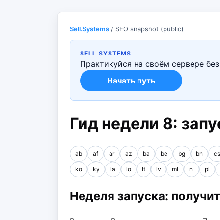
Sell.Systems
/ SEO snapshot (public)
SELL.SYSTEMS
Практикуйся на своём сервере без 
Начать путь
Гид недели 8: зап
ab
af
ar
az
ba
be
bg
bn
cs
ko
ky
la
lo
lt
lv
ml
nl
pl
Неделя запуска: получи