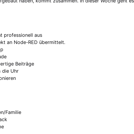
 aufgebaut haben, kommt zusammen. In dieser Woche geht e
t professionell aus
ekt an Node-RED übermittelt.
lp
ude
ertige Beiträge
 die Uhr
onieren
en/Familie
back
me