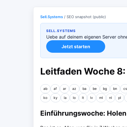
Sell.Systems
/ SEO snapshot (public)
SELL.SYSTEMS
Uebe auf deinem eigenen Server ohne
Jetzt starten
Leitfaden Woche 8:
ab
af
ar
az
ba
be
bg
bn
cs
ko
ky
la
lo
lt
lv
ml
nl
pl
Einführungswoche: Holen S