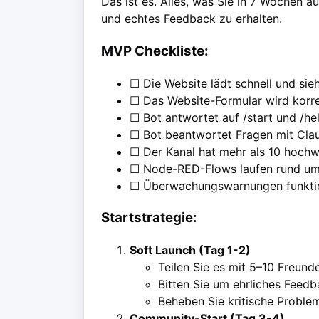
Das ist es. Alles, was Sie in 7 Wochen
und echtes Feedback zu erhalten.
MVP Checkliste:
☐ Die Website lädt schnell und sieh
☐ Das Website-Formular wird korr
☐ Bot antwortet auf /start und /he
☐ Bot beantwortet Fragen mit Cla
☐ Der Kanal hat mehr als 10 hochw
☐ Node-RED-Flows laufen rund um
☐ Überwachungswarnungen funkti
Startstrategie:
Soft Launch (Tag 1-2)
Teilen Sie es mit 5–10 Freund
Bitten Sie um ehrliches Feed
Beheben Sie kritische Proble
Community-Start (Tag 3-4)