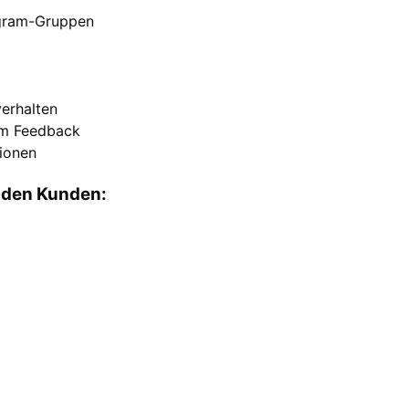
egram-Gruppen
verhalten
dem Feedback
tionen
nden Kunden: