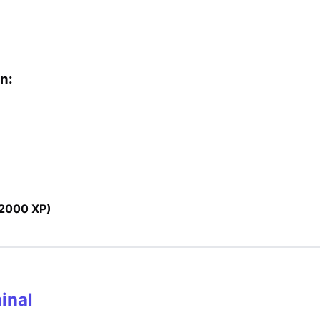
n:
+2000 XP)
minal