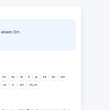
 einem Ort.
hu
hy
id
it
ja
ka
kk
km
uz
vi
xct
zh_cn