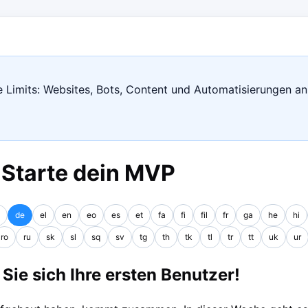
 Limits: Websites, Bots, Content und Automatisierungen an
 Starte dein MVP
de
el
en
eo
es
et
fa
fi
fil
fr
ga
he
hi
ro
ru
sk
sl
sq
sv
tg
th
tk
tl
tr
tt
uk
ur
ie sich Ihre ersten Benutzer!