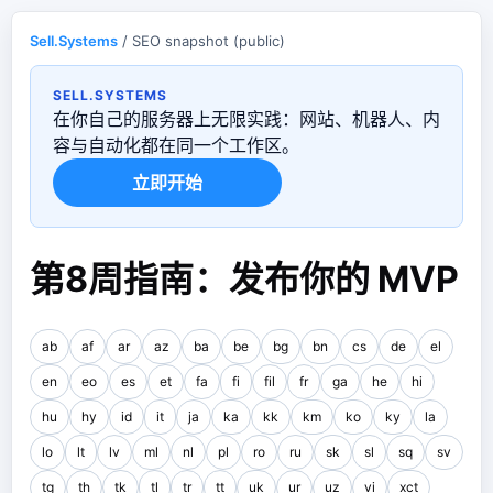
Sell.Systems
/ SEO snapshot (public)
SELL.SYSTEMS
在你自己的服务器上无限实践：网站、机器人、内
容与自动化都在同一个工作区。
立即开始
第8周指南：发布你的 MVP
ab
af
ar
az
ba
be
bg
bn
cs
de
el
en
eo
es
et
fa
fi
fil
fr
ga
he
hi
hu
hy
id
it
ja
ka
kk
km
ko
ky
la
lo
lt
lv
ml
nl
pl
ro
ru
sk
sl
sq
sv
tg
th
tk
tl
tr
tt
uk
ur
uz
vi
xct