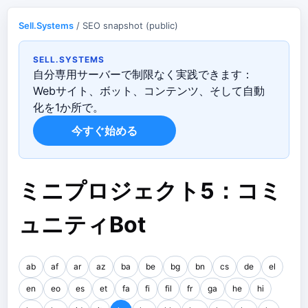
Sell.Systems
/ SEO snapshot (public)
SELL.SYSTEMS
自分専用サーバーで制限なく実践できます：
Webサイト、ボット、コンテンツ、そして自動
化を1か所で。
今すぐ始める
ミニプロジェクト5：コミ
ュニティBot
ab
af
ar
az
ba
be
bg
bn
cs
de
el
en
eo
es
et
fa
fi
fil
fr
ga
he
hi