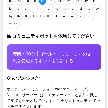
hu
hy
id
it
ja
ka
kk
km
ko
ky
la
lo
lt
lv
ml
nl
pl
ro
ru
sk
sl
sq
sv
tg
th
tk
tl
tr
tt
uk
ur
uz
vi
xct
zh_cn
👥 コミュニティボットを体験してください
時間：
60分 |
ゴール：
コミュニティの交
流を管理するボットを設計する
📋 あなたのタスク:
オンライン コミュニティ (Telegram グループ、
Discord サーバー) は、モデレーションと参加に関し
て支援を必要としています。完全なコミュニティ ボッ
トをデザインします。