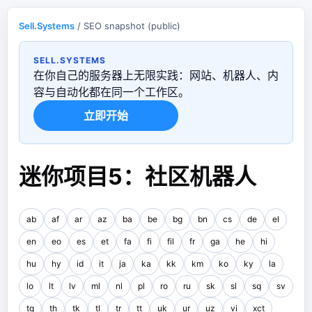
Sell.Systems
/ SEO snapshot (public)
SELL.SYSTEMS
在你自己的服务器上无限实践：网站、机器人、内
容与自动化都在同一个工作区。
立即开始
迷你项目5：社区机器人
ab
af
ar
az
ba
be
bg
bn
cs
de
el
en
eo
es
et
fa
fi
fil
fr
ga
he
hi
hu
hy
id
it
ja
ka
kk
km
ko
ky
la
lo
lt
lv
ml
nl
pl
ro
ru
sk
sl
sq
sv
tg
th
tk
tl
tr
tt
uk
ur
uz
vi
xct