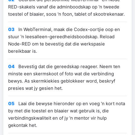
RED-skakels vanaf die adminboodskap op 'n tweede
toestel of blaaier, soos 'n foon, tablet of skootrekenaar.
03
In WebTerminal, maak die Codex-oortjie oop en
stuur 'n leesalleen-gereedheidsboodskap. Reload
Node-RED om te bevestig dat die werkspasie
bereikbaar is.
04
Bevestig dat die gereedskap reageer. Neem ten
minste een skermskoot of foto wat die verbinding
bewys. As skermkiekies geblokkeer word, beskryf
presies wat jy gesien het.
05
Laai die bewyse hieronder op en voeg 'n kort nota
by met die toestel en blaaier wat gebruik is, die
verbindingskwaliteit en of jy 'n mentor vir hulp
gekontak het.