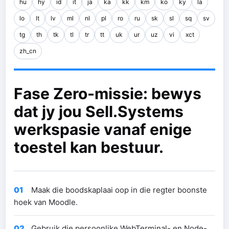
hu
hy
id
it
ja
ka
kk
km
ko
ky
la
lo
lt
lv
ml
nl
pl
ro
ru
sk
sl
sq
sv
tg
th
tk
tl
tr
tt
uk
ur
uz
vi
xct
zh_cn
Fase Zero-missie: bewys
dat jy jou Sell.Systems
werkspasie vanaf enige
toestel kan bestuur.
01
Maak die boodskaplaai oop in die regter boonste
hoek van Moodle.
02
Gebruik die persoonlike WebTerminal- en Node-