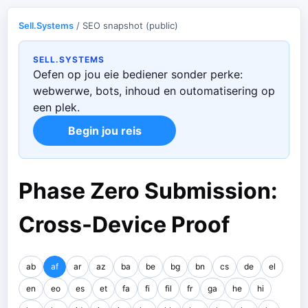
Sell.Systems
/ SEO snapshot (public)
SELL.SYSTEMS
Oefen op jou eie bediener sonder perke:
webwerwe, bots, inhoud en outomatisering op
een plek.
Begin jou reis
Phase Zero Submission:
Cross-Device Proof
ab
af
ar
az
ba
be
bg
bn
cs
de
el
en
eo
es
et
fa
fi
fil
fr
ga
he
hi