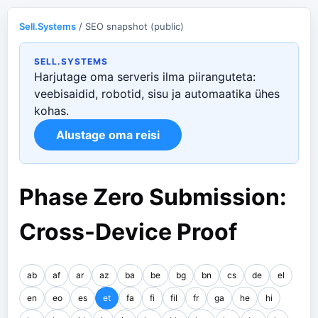
Sell.Systems
/ SEO snapshot (public)
SELL.SYSTEMS
Harjutage oma serveris ilma piiranguteta:
veebisaidid, robotid, sisu ja automaatika ühes
kohas.
Alustage oma reisi
Phase Zero Submission:
Cross-Device Proof
ab
af
ar
az
ba
be
bg
bn
cs
de
el
en
eo
es
et
fa
fi
fil
fr
ga
he
hi