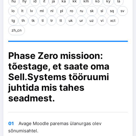
hu
hy
id
it
ja
ka
kk
km
ko
ky
la
lo
lt
lv
ml
nl
pl
ro
ru
sk
sl
sq
sv
tg
th
tk
tl
tr
tt
uk
ur
uz
vi
xct
zh_cn
Phase Zero missioon:
tõestage, et saate oma
Sell.Systems tööruumi
juhtida mis tahes
seadmest.
01
Avage Moodle paremas ülanurgas olev
sõnumisahtel.