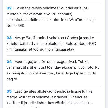
02
Kasutage teises seadmes või brauseris (nt
telefonis, tahvelarvutis või sülearvutis)
administraatorisõnumi isiklikke linke WebTerminal ja
Node-RED.
03
Avage WebTerminal vahekaart Codex ja saatke
kirjutuskaitstud valmisolekuteade. Reload Node-RED
kinnitamaks, et tööruum on ligipääsetav.
04
Veenduge, et tööriistad reageerivad. Tehke
vähemalt üks ühendust tõendav ekraanipilt või foto. Kui
ekraanipildid on blokeeritud, kirjeldage täpselt, mida
nägite.
05
Laadige üles allolevad tõendid ja lisage lühike
märge kasutatud seadme ja brauseri, ühenduse
kvaliteedi ja selle kohta, kas võtsite abi saamiseks