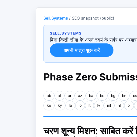
Sell.Systems
/ SEO snapshot (public)
SELL.SYSTEMS
बिना किसी सीमा के अपने स्वयं के सर्वर पर अभ्य
अपनी यात्रा शुरू करें
Phase Zero Submiss
ab
af
ar
az
ba
be
bg
bn
cs
ko
ky
la
lo
lt
lv
ml
nl
pl
चरण शून्य मिशन: साबित करें