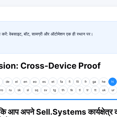
ास करें: वेबसाइट, बॉट, सामग्री और ऑटोमेशन एक ही स्थान पर।
ion: Cross-Device Proof
de
el
en
eo
es
et
fa
fi
fil
fr
ga
he
hi
ro
ru
sk
sl
sq
sv
tg
th
tk
tl
tr
tt
uk
ur
 कि आप अपने Sell.Systems कार्यक्षेत्र 