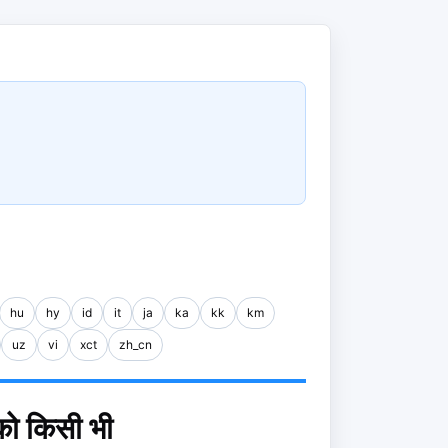
hu
hy
id
it
ja
ka
kk
km
uz
vi
xct
zh_cn
को किसी भी