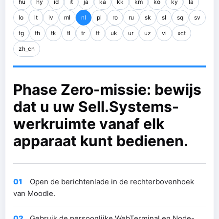
hu
hy
id
it
ja
ka
kk
km
ko
ky
la
lo
lt
lv
ml
nl
pl
ro
ru
sk
sl
sq
sv
tg
th
tk
tl
tr
tt
uk
ur
uz
vi
xct
zh_cn
Phase Zero-missie: bewijs
dat u uw Sell.Systems-
werkruimte vanaf elk
apparaat kunt bedienen.
01
Open de berichtenlade in de rechterbovenhoek
van Moodle.
02
Gebruik de persoonlijke WebTerminal en Node-