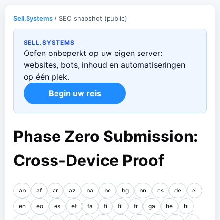
Sell.Systems
/ SEO snapshot (public)
SELL.SYSTEMS
Oefen onbeperkt op uw eigen server:
websites, bots, inhoud en automatiseringen
op één plek.
Begin uw reis
Phase Zero Submission:
Cross-Device Proof
ab
af
ar
az
ba
be
bg
bn
cs
de
el
en
eo
es
et
fa
fi
fil
fr
ga
he
hi