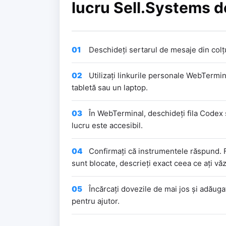
lucru Sell.Systems de
01
Deschideți sertarul de mesaje din colțu
02
Utilizați linkurile personale WebTermin
tabletă sau un laptop.
03
În WebTerminal, deschideți fila Codex 
lucru este accesibil.
04
Confirmați că instrumentele răspund. F
sunt blocate, descrieți exact ceea ce ați văz
05
Încărcați dovezile de mai jos și adăugaț
pentru ajutor.