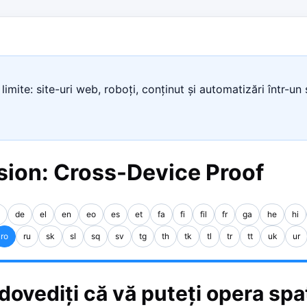
limite: site-uri web, roboți, conținut și automatizări într-un 
ion: Cross-Device Proof
de
el
en
eo
es
et
fa
fi
fil
fr
ga
he
hi
ro
ru
sk
sl
sq
sv
tg
th
tk
tl
tr
tt
uk
ur
ovediți că vă puteți opera spa