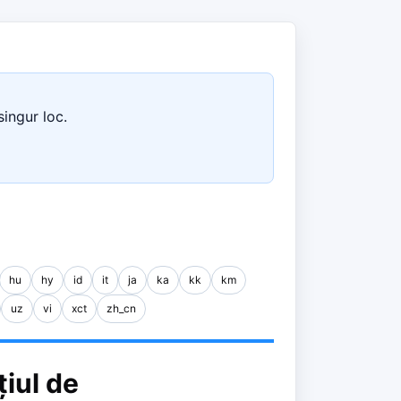
singur loc.
hu
hy
id
it
ja
ka
kk
km
uz
vi
xct
zh_cn
țiul de