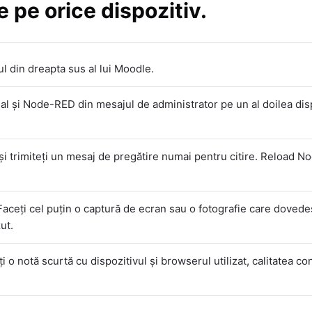
 pe orice dispozitiv.
l din dreapta sus al lui Moodle.
al și Node-RED din mesajul de administrator pe un al doilea disp
și trimiteți un mesaj de pregătire numai pentru citire. Reload 
aceți cel puțin o captură de ecran sau o fotografie care doved
ut.
i o notă scurtă cu dispozitivul și browserul utilizat, calitatea c