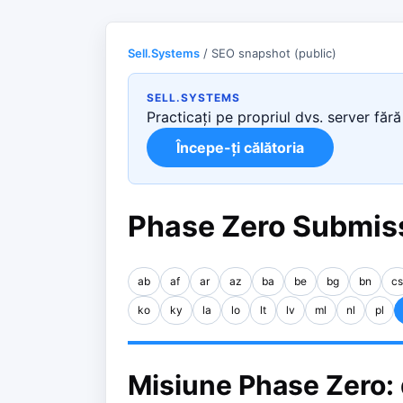
Sell.Systems
/ SEO snapshot (public)
SELL.SYSTEMS
Practicați pe propriul dvs. server fără 
Începe-ți călătoria
Phase Zero Submiss
ab
af
ar
az
ba
be
bg
bn
cs
ko
ky
la
lo
lt
lv
ml
nl
pl
Misiune Phase Zero: d