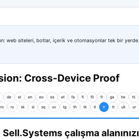
n: web siteleri, botlar, içerik ve otomasyonlar tek bir yerde
ion: Cross-Device Proof
de
el
en
eo
es
et
fa
fi
fil
fr
ga
he
hi
ro
ru
sk
sl
sq
sv
tg
th
tk
tl
tr
tt
uk
ur
 Sell.Systems çalışma alanınız