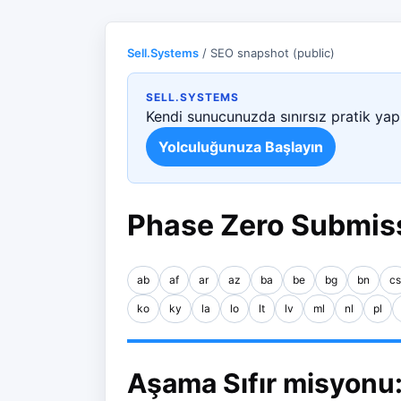
Sell.Systems
/ SEO snapshot (public)
SELL.SYSTEMS
Kendi sunucunuzda sınırsız pratik yapı
Yolculuğunuza Başlayın
Phase Zero Submiss
ab
af
ar
az
ba
be
bg
bn
cs
ko
ky
la
lo
lt
lv
ml
nl
pl
Aşama Sıfır misyonu: