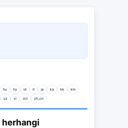
.
hu
hy
id
it
ja
ka
kk
km
uz
vi
xct
zh_cn
ı herhangi