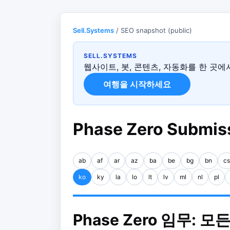
Sell.Systems
/ SEO snapshot (public)
SELL.SYSTEMS
웹사이트, 봇, 콘텐츠, 자동화를 한 곳
여행을 시작하세요
Phase Zero Submiss
ab
af
ar
az
ba
be
bg
bn
cs
ko
ky
la
lo
lt
lv
ml
nl
pl
Phase Zero 임무: 