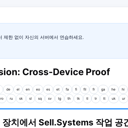
에서 제한 없이 자신의 서버에서 연습하세요.
ion: Cross-Device Proof
de
el
en
eo
es
et
fa
fi
fil
fr
ga
he
hi
ro
ru
sk
sl
sq
sv
tg
th
tk
tl
tr
tt
uk
ur
모든 장치에서 Sell.Systems 작업