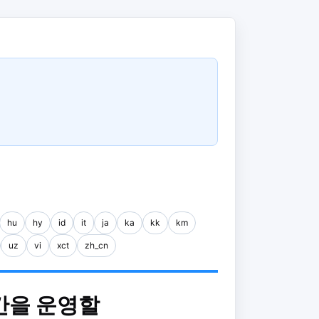
hu
hy
id
it
ja
ka
kk
km
uz
vi
xct
zh_cn
 공간을 운영할