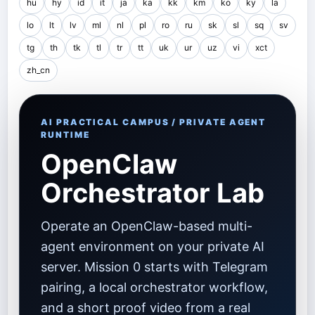
hu
hy
id
it
ja
ka
kk
km
ko
ky
la
lo
lt
lv
ml
nl
pl
ro
ru
sk
sl
sq
sv
tg
th
tk
tl
tr
tt
uk
ur
uz
vi
xct
zh_cn
AI PRACTICAL CAMPUS / PRIVATE AGENT
RUNTIME
OpenClaw
Orchestrator Lab
Operate an OpenClaw-based multi-
agent environment on your private AI
server. Mission 0 starts with Telegram
pairing, a local orchestrator workflow,
and a short proof video from a real