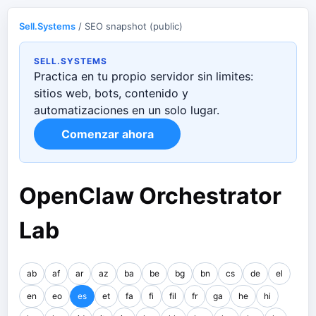
Sell.Systems
/ SEO snapshot (public)
SELL.SYSTEMS
Practica en tu propio servidor sin limites:
sitios web, bots, contenido y
automatizaciones en un solo lugar.
Comenzar ahora
OpenClaw Orchestrator
Lab
ab
af
ar
az
ba
be
bg
bn
cs
de
el
en
eo
es
et
fa
fi
fil
fr
ga
he
hi