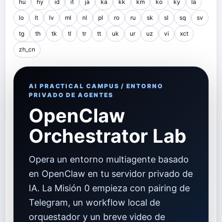
hu
hy
id
it
ja
ka
kk
km
ko
ky
la
lo
lt
lv
ml
nl
pl
ro
ru
sk
sl
sq
sv
tg
th
tk
tl
tr
tt
uk
ur
uz
vi
xct
zh_cn
AI PRACTICAL CAMPUS / ENTORNO
PRIVADO DE AGENTES
OpenClaw
Orchestrator Lab
Opera un entorno multiagente basado
en OpenClaw en tu servidor privado de
IA. La Misión 0 empieza con pairing de
Telegram, un workflow local de
orquestador y un breve video de