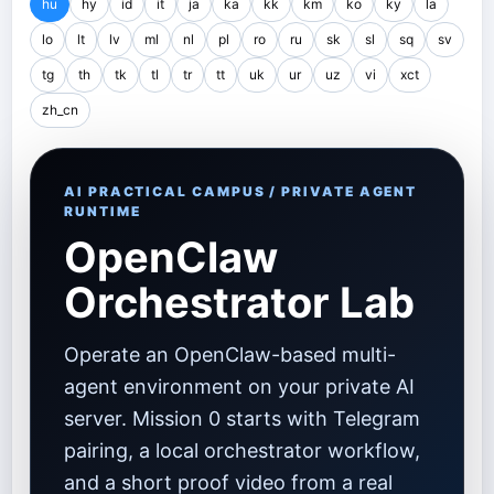
hu
hy
id
it
ja
ka
kk
km
ko
ky
la
lo
lt
lv
ml
nl
pl
ro
ru
sk
sl
sq
sv
tg
th
tk
tl
tr
tt
uk
ur
uz
vi
xct
zh_cn
AI PRACTICAL CAMPUS / PRIVATE AGENT
RUNTIME
OpenClaw
Orchestrator Lab
Operate an OpenClaw-based multi-
agent environment on your private AI
server. Mission 0 starts with Telegram
pairing, a local orchestrator workflow,
and a short proof video from a real