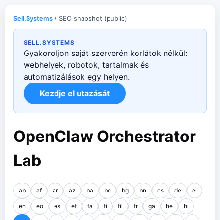
Sell.Systems
/ SEO snapshot (public)
SELL.SYSTEMS
Gyakoroljon saját szerverén korlátok nélkül:
webhelyek, robotok, tartalmak és
automatizálások egy helyen.
Kezdje el utazását
OpenClaw Orchestrator
Lab
ab
af
ar
az
ba
be
bg
bn
cs
de
el
en
eo
es
et
fa
fi
fil
fr
ga
he
hi