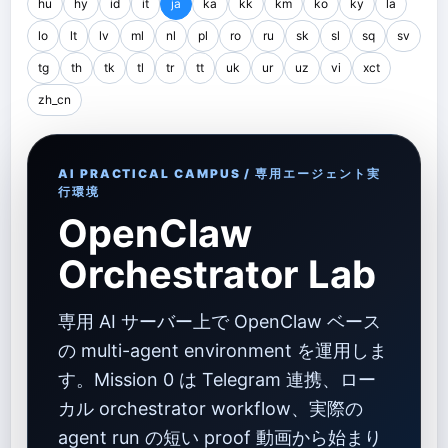
hu
hy
id
it
ja
ka
kk
km
ko
ky
la
lo
lt
lv
ml
nl
pl
ro
ru
sk
sl
sq
sv
tg
th
tk
tl
tr
tt
uk
ur
uz
vi
xct
zh_cn
AI PRACTICAL CAMPUS / 専用エージェント実
行環境
OpenClaw
Orchestrator Lab
専用 AI サーバー上で OpenClaw ベース
の multi-agent environment を運用しま
す。Mission 0 は Telegram 連携、ロー
カル orchestrator workflow、実際の
agent run の短い proof 動画から始まり