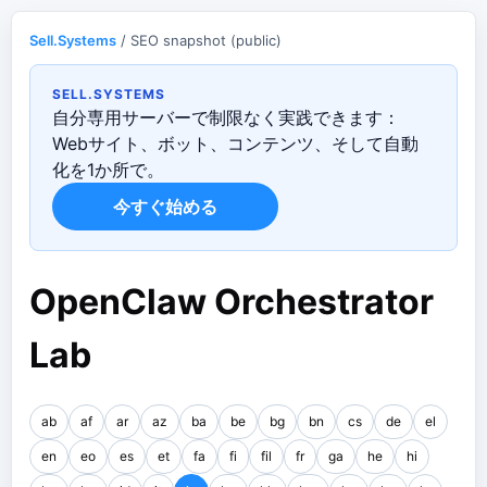
Sell.Systems
/ SEO snapshot (public)
SELL.SYSTEMS
自分専用サーバーで制限なく実践できます：
Webサイト、ボット、コンテンツ、そして自動
化を1か所で。
今すぐ始める
OpenClaw Orchestrator
Lab
ab
af
ar
az
ba
be
bg
bn
cs
de
el
en
eo
es
et
fa
fi
fil
fr
ga
he
hi