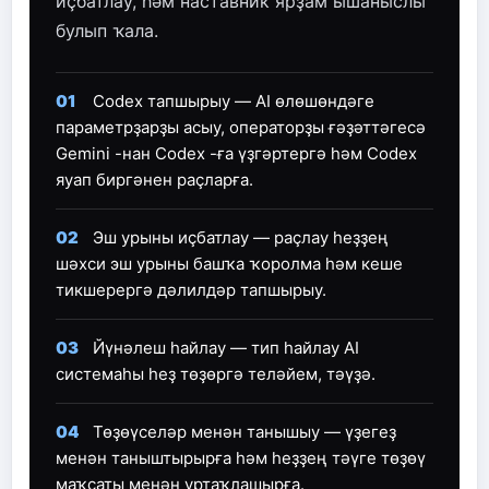
иҫбатлау, һәм наставник ярҙам ышаныслы
булып ҡала.
01
Codex тапшырыу — AI өлөшөндәге
параметрҙарҙы асыу, операторҙы ғәҙәттәгесә
Gemini -нан Codex -ға үҙгәртергә һәм Codex
яуап биргәнен раҫларға.
02
Эш урыны иҫбатлау — раҫлау һеҙҙең
шәхси эш урыны башҡа ҡоролма һәм кеше
тикшерергә дәлилдәр тапшырыу.
03
Йүнәлеш һайлау — тип һайлау AI
системаһы һеҙ төҙөргә теләйем, тәүҙә.
04
Төҙөүселәр менән танышыу — үҙегеҙ
менән таныштырырға һәм һеҙҙең тәүге төҙөү
маҡсаты менән уртаҡлашырға.