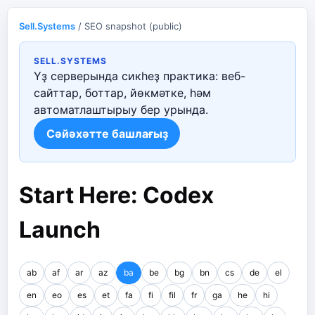
Sell.Systems
/ SEO snapshot (public)
SELL.SYSTEMS
Үҙ серверында сикһеҙ практика: веб-
сайттар, боттар, йөкмәтке, һәм
автоматлаштырыу бер урында.
Сәйәхәтте башлағыҙ
Start Here: Codex
Launch
ab
af
ar
az
ba
be
bg
bn
cs
de
el
en
eo
es
et
fa
fi
fil
fr
ga
he
hi