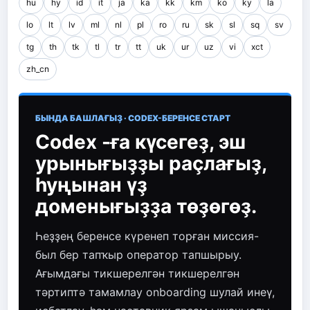
hu
hy
id
it
ja
ka
kk
km
ko
ky
la
lo
lt
lv
ml
nl
pl
ro
ru
sk
sl
sq
sv
tg
th
tk
tl
tr
tt
uk
ur
uz
vi
xct
zh_cn
БЫНДА БАШЛАҒЫҘ · CODEX-БЕРЕНСЕ СТАРТ
Codex -ға күсегеҙ, эш
урынығыҙҙы раҫлағыҙ,
һуңынан үҙ
доменығыҙҙа төҙөгөҙ.
Һеҙҙең беренсе күренеп торған миссия-
был бер тапҡыр оператор тапшырыу.
Ағымдағы тикшерелгән тикшерелгән
тәртиптә тамамлау onboarding шулай инеү,