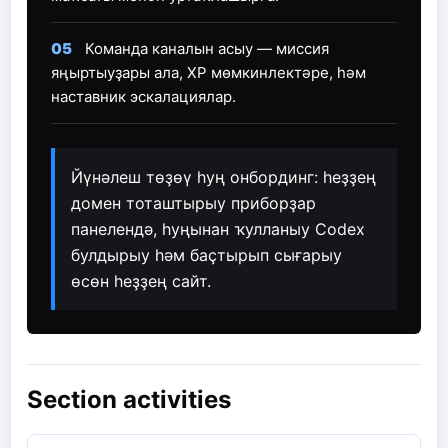
05
Команда каналын асыу — миссия
яңыртыуҙары ала, XP мөмкинлектәре, һәм
наставник эскалациялар.
Йүнәлеш төҙөү һуң онбординг: һеҙҙең
домен тоташтырыу приборҙар
панелендә, һуңынан ҡулланыу Codex
булдырыу һәм баҫтырып сығарыу
өсөн һеҙҙең сайт.
Section activities