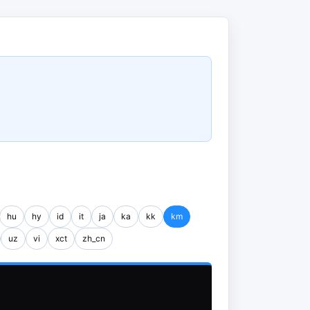
hu
hy
id
it
ja
ka
kk
km
uz
vi
xct
zh_cn