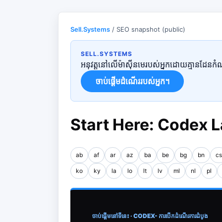
Sell.Systems
/ SEO snapshot (public)
SELL.SYSTEMS
អនុវត្តនៅលើម៉ាស៊ីនមេរបស់អ្នកដោយគ្មានដែនកំណត់
ចាប់ផ្តើមដំណើររបស់អ្នក។
Start Here: Codex 
ab
af
ar
az
ba
be
bg
bn
cs
ko
ky
la
lo
lt
lv
ml
nl
pl
ចាប់ផ្តើមនៅទីនេះ · CODEX- ការបើកដំណើរការដំបូង