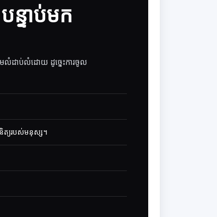
 បន្ទាប់មក
តាមលំដាប់លំដោយ ដូច្នេះការចូល
ិនិត្យរបស់មនុស្ស។