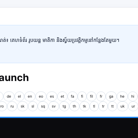
៖ គេហទំព័រ រូបយន្ត មាតិកា និងស្វ័យប្រវត្តិកម្មនៅកន្លែងតែមួយ។
Launch
de
el
en
eo
es
et
fa
fi
fil
fr
ga
he
hi
ro
ru
sk
sl
sq
sv
tg
th
tk
tl
tr
tt
uk
ur