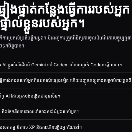
ៀងផ្ទាត់កន្លែងធ្វើការរបស់អ្នក
ទាល់ខ្លួនរបស់អ្នក។
្រគល់ប្រតិបត្តិករម្តង។ បំពេញការត្រួតពិនិត្យការចូលដំណើរការបច្ចុប្បន្ន
ចទុកចិត្តបាន។
 AI ប្តូរលំនាំដើមពី Gemini ទៅ Codex ហើយបញ្ជាក់ Codex ឆ្លើយតប។
្លែងធ្វើការឯកជនរបស់អ្នកពីឧបករណ៍ផ្សេងទៀត ហើយបញ្ជូនភស្តុតាងសម្រាប់ការត្រួតព
ន្ធ AI ដែលអ្នកចង់បង្កើតជាមុនសិន។
្នក និងចែករំលែកគោលដៅសាងសង់ដំបូងរបស់អ្នក។
នភាពបេសកកម្ម ឱកាស XP និងការកើនឡើងអ្នកណែនាំ។