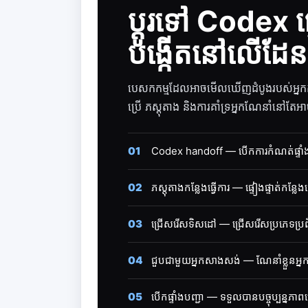
ប្តូរទៅ Codex ផ្ទ
បង្កើតនៅលើដែនផ្
បេសកកម្មដែលអាចមើលឃើញដំបូងរបស់អ្នកគឺការប
ប្រើ ភស្តុតាង និងការគាំទ្រអ្នកណែនាំនៅតែអា
01
Codex handoff — បើកការកំណត់ផ្ទាំង
02
ភស្តុតាងកន្លែងធ្វើការ — ផ្ទៀងផ្ទាត់កន
03
ជ្រើសរើសទិសដៅ — ជ្រើសរើសប្រភេទប្រព័
04
ជួបជាមួយអ្នកសាងសង់ — ណែនាំខ្លួនអ
05
បើកផ្ទាំងបញ្ជា — ទទួលបានបច្ចុប្បន្