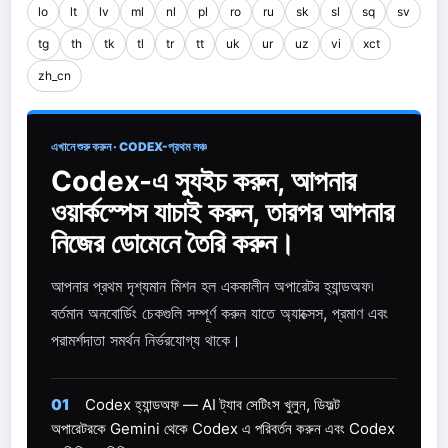
lo
lt
lv
ml
nl
pl
ro
ru
sk
sl
sq
sv
tg
th
tk
tl
tr
tt
uk
ur
uz
vi
xct
zh_cn
এখানে শুরু করুন · CODEX-প্রথম লঞ্চ
Codex-এ স্যুইচ করুন, আপনার
ওয়ার্কস্পেস যাচাই করুন, তারপর আপনার
নিজের ডোমেনে তৈরি করুন।
আপনার প্রথম দৃশ্যমান মিশন হল এককালীন অপারেটর হ্যান্ডঅফ৷
বর্তমান অনবোর্ডিং চেকগুলি সম্পূর্ণ করুন যাতে অ্যাক্সেস, প্রমাণ এবং
পরামর্শদাতা সমর্থন নির্ভরযোগ্য থাকে।
01
Codex হ্যান্ডঅফ — AI ট্যাব সেটিংস খুলুন, ডিফল্ট
অপারেটরকে Gemini থেকে Codex এ পরিবর্তন করুন এবং Codex