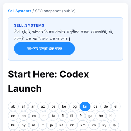
Sell.Systems
/ SEO snapshot (public)
SELL.SYSTEMS
সীমা ছাড়াই আপনার নিজের সার্ভারে অনুশীলন করুন: ওয়েবসাইট, বট,
সামগ্রী এবং অটোমেশন এক জায়গায়।
আপনার যাত্রা শুরু করুন
Start Here: Codex
Launch
ab
af
ar
az
ba
be
bg
bn
cs
de
el
en
eo
es
et
fa
fi
fil
fr
ga
he
hi
hu
hy
id
it
ja
ka
kk
km
ko
ky
la