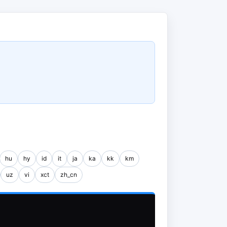
hu
hy
id
it
ja
ka
kk
km
uz
vi
xct
zh_cn