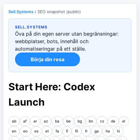
Sell.Systems
/ SEO snapshot (public)
SELL.SYSTEMS
Öva på din egen server utan begränsningar:
webbplatser, bots, innehåll och
automatiseringar på ett ställe.
Börja din resa
Start Here: Codex
Launch
ab
af
ar
az
ba
be
bg
bn
cs
de
el
en
eo
es
et
fa
fi
fil
fr
ga
he
hi