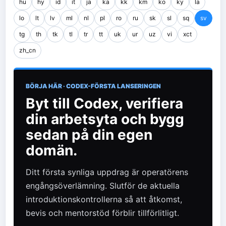
hu
hy
id
it
ja
ka
kk
km
ko
ky
la
lo
lt
lv
ml
nl
pl
ro
ru
sk
sl
sq
sv
tg
th
tk
tl
tr
tt
uk
ur
uz
vi
xct
zh_cn
BÖRJA HÄR · CODEX-FÖRSTA LANSERINGEN
Byt till Codex, verifiera
din arbetsyta och bygg
sedan på din egen
domän.
Ditt första synliga uppdrag är operatörens
engångsöverlämning. Slutför de aktuella
introduktionskontrollerna så att åtkomst,
bevis och mentorstöd förblir tillförlitligt.