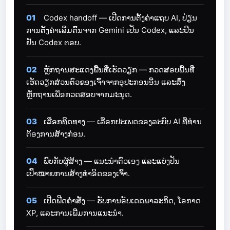
01
Codex handoff — ເປີດ​ການ​ຕັ້ງ​ຄ່າ​ແຖບ AI, ປ່ຽນ​
ການ​ຕັ້ງ​ຄ່າ​ເລີ່ມ​ຕົ້ນ​ຈາກ Gemini ເປັນ Codex, ແລະ​ຢືນ​
ຢັນ Codex ຕອບ.
02
ຫຼັກຖານສະແດງພື້ນທີ່ເຮັດວຽກ — ກວດສອບພື້ນທີ່
ເຮັດວຽກສ່ວນຕົວຂອງເຈົ້າຈາກອຸປະກອນອື່ນ ແລະສົ່ງ
ຫຼັກຖານເພື່ອກວດສອບຈາກມະນຸດ.
03
ເລືອກທິດທາງ — ເລືອກປະເພດຂອງລະບົບ AI ທີ່ທ່ານ
ຕ້ອງການສ້າງກ່ອນ.
04
ພົບກັບຜູ້ສ້າງ — ແນະນຳຕົວເອງ ແລະແບ່ງປັນ
ເປົ້າໝາຍການສ້າງທຳອິດຂອງເຈົ້າ.
05
ເປີດຟີດຄຳສັ່ງ — ຮັບການອັບເດດພາລະກິດ, ໂອກາດ
XP, ແລະການເພີ່ມການແນະນຳ.