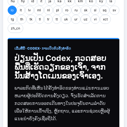
hu
hy
id
it
ja
ka
kk
km
ko
ky
la
lo
lt
lv
ml
nl
pl
ro
ru
sk
sl
sq
sv
tg
th
tk
tl
tr
tt
uk
ur
uz
vi
xct
zh_cn
ເລີ່ມທີ່ນີ້ · CODEX- ການເປີດຕົວຄັ້ງທຳອິດ
ປ່ຽນເປັນ Codex, ກວດສອບ
ພື້ນທີ່ເຮັດວຽກຂອງເຈົ້າ, ຈາກ
ນັ້ນສ້າງໂດເມນຂອງເຈົ້າເອງ.
ພາລະກິດທີ່ເຫັນໄດ້ຄັ້ງທໍາອິດຂອງທ່ານແມ່ນການມອບ
ຫມາຍຜູ້ປະຕິບັດການຄັ້ງດຽວ. ຈົ່ງເຮັດສຳເລັດການ
ກວດສອບການອອກເດີນທາງໃນປະຈຸບັນຕາມລຳດັບ
ເພື່ອໃຫ້ການເຂົ້າເຖິງ, ຫຼັກຖານ, ແລະການຊ່ວຍເຫຼືອຜູ້
ແນະນຳຍັງຄົງເຊື່ອຖືໄດ້.