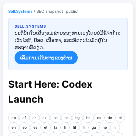
Sell.Systems
/ SEO snapshot (public)
SELL.SYSTEMS
ປະຕິບັດໃນເຄື່ອງແມ່ຂ່າຍຂອງທ່ານເອງໂດຍບໍ່ມີຂໍ້ຈໍາກັດ:
ເວັບໄຊທ໌, ບັອດ, ເນື້ອຫາ, ແລະອັດຕະໂນມັດຢູ່ໃນ
ສະຖານທີ່ດຽວ.
ເລີ່ມ​ການ​ເດີນ​ທາງ​ຂອງ​ທ່ານ​
Start Here: Codex
Launch
ab
af
ar
az
ba
be
bg
bn
cs
de
el
en
eo
es
et
fa
fi
fil
fr
ga
he
hi