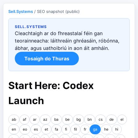
Sell.Systems
/ SEO snapshot (public)
SELL.SYSTEMS
Cleachtaigh ar do fhreastalaí féin gan
teorainneacha: láithreáin ghréasáin, róbónna,
ábhar, agus uathoibriú in aon áit amháin.
Tosaigh do Thuras
Start Here: Codex
Launch
ab
af
ar
az
ba
be
bg
bn
cs
de
el
en
eo
es
et
fa
fi
fil
fr
ga
he
hi