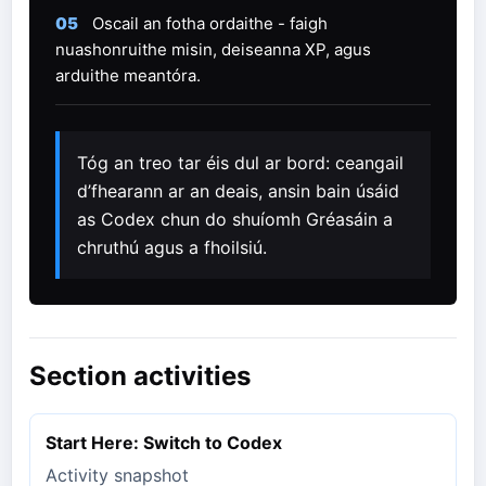
05
Oscail an fotha ordaithe - faigh
nuashonruithe misin, deiseanna XP, agus
arduithe meantóra.
Tóg an treo tar éis dul ar bord: ceangail
d’fhearann ​​ar an deais, ansin bain úsáid
as Codex chun do shuíomh Gréasáin a
chruthú agus a fhoilsiú.
Section activities
Start Here: Switch to Codex
Activity snapshot