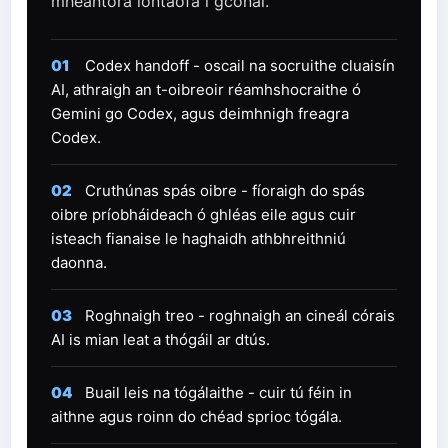
mheantóra iontaofa i gcónaí.
01
Codex handoff - oscail na socruithe cluaisín
AI, athraigh an t-oibreoir réamhshocraithe ó
Gemini go Codex, agus deimhnigh freagra
Codex.
02
Cruthúnas spás oibre - fíoraigh do spás
oibre príobháideach ó ghléas eile agus cuir
isteach fianaise le haghaidh athbhreithniú
daonna.
03
Roghnaigh treo - roghnaigh an cineál córais
AI is mian leat a thógáil ar dtús.
04
Buail leis na tógálaithe - cuir tú féin in
aithne agus roinn do chéad sprioc tógála.