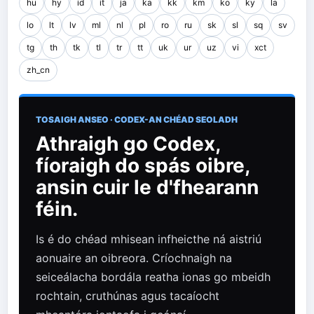
hu
hy
id
it
ja
ka
kk
km
ko
ky
la
lo
lt
lv
ml
nl
pl
ro
ru
sk
sl
sq
sv
tg
th
tk
tl
tr
tt
uk
ur
uz
vi
xct
zh_cn
TOSAIGH ANSEO · CODEX-AN CHÉAD SEOLADH
Athraigh go Codex,
fíoraigh do spás oibre,
ansin cuir le d'fhearann ​​
féin.
Is é do chéad mhisean infheicthe ná aistriú
aonuaire an oibreora. Críochnaigh na
seiceálacha bordála reatha ionas go mbeidh
rochtain, cruthúnas agus tacaíocht