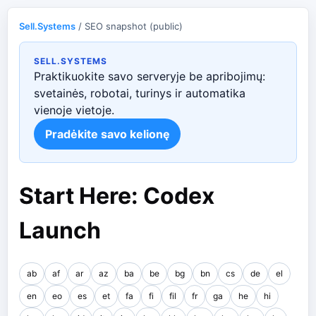
Sell.Systems
/ SEO snapshot (public)
SELL.SYSTEMS
Praktikuokite savo serveryje be apribojimų:
svetainės, robotai, turinys ir automatika
vienoje vietoje.
Pradėkite savo kelionę
Start Here: Codex
Launch
ab
af
ar
az
ba
be
bg
bn
cs
de
el
en
eo
es
et
fa
fi
fil
fr
ga
he
hi