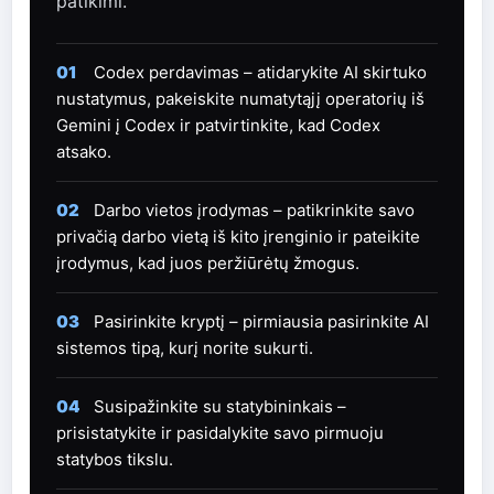
patikimi.
01
Codex perdavimas – atidarykite AI skirtuko
nustatymus, pakeiskite numatytąjį operatorių iš
Gemini į Codex ir patvirtinkite, kad Codex
atsako.
02
Darbo vietos įrodymas – patikrinkite savo
privačią darbo vietą iš kito įrenginio ir pateikite
įrodymus, kad juos peržiūrėtų žmogus.
03
Pasirinkite kryptį – pirmiausia pasirinkite AI
sistemos tipą, kurį norite sukurti.
04
Susipažinkite su statybininkais –
prisistatykite ir pasidalykite savo pirmuoju
statybos tikslu.