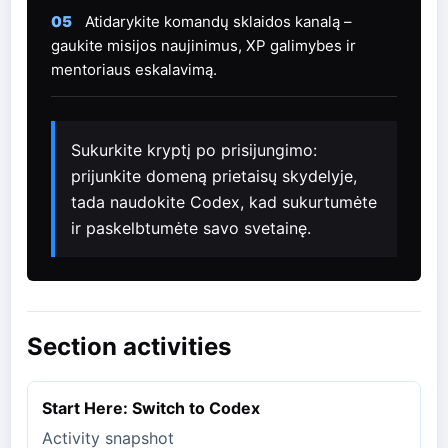
05
Atidarykite komandų sklaidos kanalą –
gaukite misijos naujinimus, XP galimybes ir
mentoriaus eskalavimą.
Sukurkite kryptį po prisijungimo:
prijunkite domeną prietaisų skydelyje,
tada naudokite Codex, kad sukurtumėte
ir paskelbtumėte savo svetainę.
Section activities
Start Here: Switch to Codex
Activity snapshot