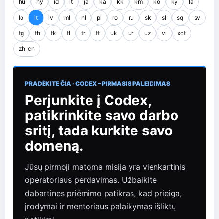
hu
hy
id
it
ja
ka
kk
km
ko
ky
la
lo
lt
lv
ml
nl
pl
ro
ru
sk
sl
sq
sv
tg
th
tk
tl
tr
tt
uk
ur
uz
vi
xct
zh_cn
PRADĖKITE ČIA · CODEX – PIRMASIS PALEIDIMAS
Perjunkite į Codex,
patikrinkite savo darbo
sritį, tada kurkite savo
domeną.
Jūsų pirmoji matoma misija yra vienkartinis
operatoriaus perdavimas. Užbaikite
dabartines priėmimo patikras, kad prieiga,
įrodymai ir mentoriaus palaikymas išliktų