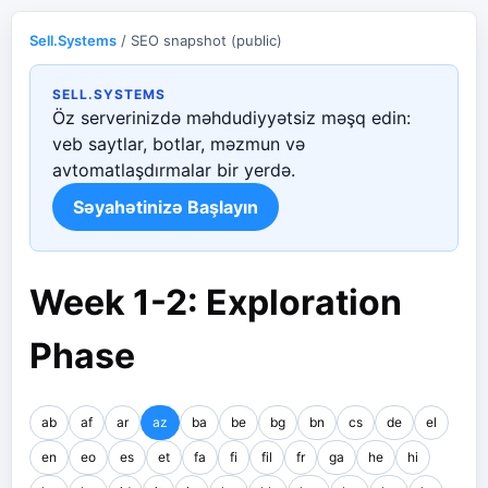
Sell.Systems
/ SEO snapshot (public)
SELL.SYSTEMS
Öz serverinizdə məhdudiyyətsiz məşq edin:
veb saytlar, botlar, məzmun və
avtomatlaşdırmalar bir yerdə.
Səyahətinizə Başlayın
Week 1-2: Exploration
Phase
ab
af
ar
az
ba
be
bg
bn
cs
de
el
en
eo
es
et
fa
fi
fil
fr
ga
he
hi