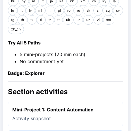
hu
hy
id
it
ja
ka
kk
km
ko
ky
la
lo
lt
lv
ml
nl
pl
ro
ru
sk
sl
sq
sv
tg
th
tk
tl
tr
tt
uk
ur
uz
vi
xct
zh_cn
Try All 5 Paths
5 mini-projects (20 min each)
No commitment yet
Badge: Explorer
Section activities
Mini-Project 1: Content Automation
Activity snapshot