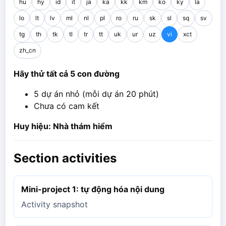
hu
hy
id
it
ja
ka
kk
km
ko
ky
la
lo
lt
lv
ml
nl
pl
ro
ru
sk
sl
sq
sv
tg
th
tk
tl
tr
tt
uk
ur
uz
vi
xct
zh_cn
Hãy thử tất cả 5 con đường
5 dự án nhỏ (mỗi dự án 20 phút)
Chưa có cam kết
Huy hiệu: Nhà thám hiểm
Section activities
Mini-project 1: tự động hóa nội dung
Activity snapshot