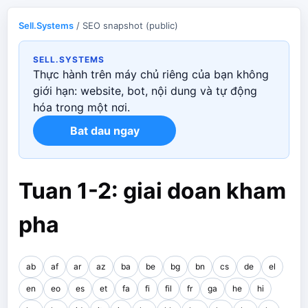
Sell.Systems
/ SEO snapshot (public)
SELL.SYSTEMS
Thực hành trên máy chủ riêng của bạn không
giới hạn: website, bot, nội dung và tự động
hóa trong một nơi.
Bat dau ngay
Tuan 1-2: giai doan kham
pha
ab
af
ar
az
ba
be
bg
bn
cs
de
el
en
eo
es
et
fa
fi
fil
fr
ga
he
hi