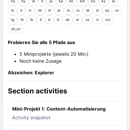
hu
hy
id
it
ja
ka
kk
km
ko
ky
la
lo
lt
lv
ml
nl
pl
ro
ru
sk
sl
sq
sv
tg
th
tk
tl
tr
tt
uk
ur
uz
vi
xct
zh_cn
Probieren Sie alle 5 Pfade aus
5 Miniprojekte (jeweils 20 Min.)
Noch keine Zusage
Abzeichen: Explorer
Section activities
Mini-Projekt 1: Content-Automatisierung
Activity snapshot