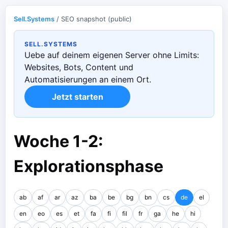
Sell.Systems
/ SEO snapshot (public)
SELL.SYSTEMS
Uebe auf deinem eigenen Server ohne Limits:
Websites, Bots, Content und
Automatisierungen an einem Ort.
Jetzt starten
Woche 1-2:
Explorationsphase
ab
af
ar
az
ba
be
bg
bn
cs
de
el
en
eo
es
et
fa
fi
fil
fr
ga
he
hi