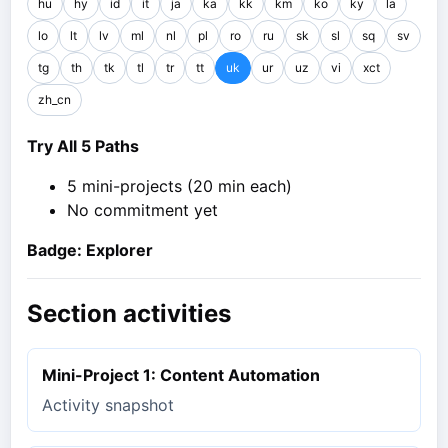
hu
hy
id
it
ja
ka
kk
km
ko
ky
la
lo
lt
lv
ml
nl
pl
ro
ru
sk
sl
sq
sv
tg
th
tk
tl
tr
tt
uk
ur
uz
vi
xct
zh_cn
Try All 5 Paths
5 mini-projects (20 min each)
No commitment yet
Badge: Explorer
Section activities
Mini-Project 1: Content Automation
Activity snapshot