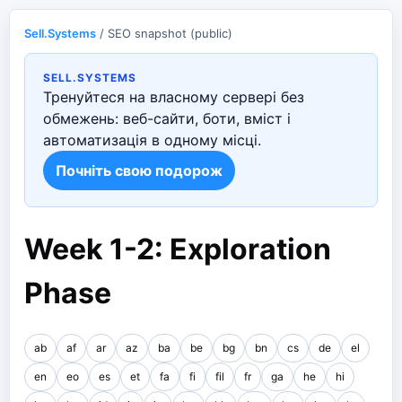
Sell.Systems
/ SEO snapshot (public)
SELL.SYSTEMS
Тренуйтеся на власному сервері без
обмежень: веб-сайти, боти, вміст і
автоматизація в одному місці.
Почніть свою подорож
Week 1-2: Exploration
Phase
ab
af
ar
az
ba
be
bg
bn
cs
de
el
en
eo
es
et
fa
fi
fil
fr
ga
he
hi