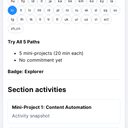
hu
hy
id
it
ja
ka
kk
km
ko
ky
la
lo
lt
lv
ml
nl
pl
ro
ru
sk
sl
sq
sv
tg
th
tk
tl
tr
tt
uk
ur
uz
vi
xct
zh_cn
Try All 5 Paths
5 mini-projects (20 min each)
No commitment yet
Badge: Explorer
Section activities
Mini-Project 1: Content Automation
Activity snapshot