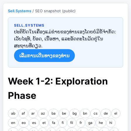
Sell.Systems
/ SEO snapshot (public)
SELL.SYSTEMS
ປະຕິບັດໃນເຄື່ອງແມ່ຂ່າຍຂອງທ່ານເອງໂດຍບໍ່ມີຂໍ້ຈໍາກັດ:
ເວັບໄຊທ໌, ບັອດ, ເນື້ອຫາ, ແລະອັດຕະໂນມັດຢູ່ໃນ
ສະຖານທີ່ດຽວ.
ເລີ່ມ​ການ​ເດີນ​ທາງ​ຂອງ​ທ່ານ​
Week 1-2: Exploration
Phase
ab
af
ar
az
ba
be
bg
bn
cs
de
el
en
eo
es
et
fa
fi
fil
fr
ga
he
hi