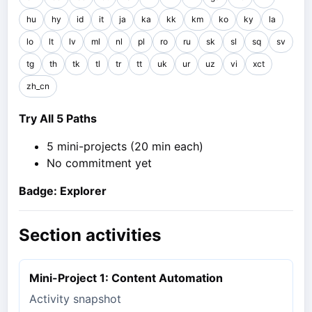
hu
hy
id
it
ja
ka
kk
km
ko
ky
la
lo
lt
lv
ml
nl
pl
ro
ru
sk
sl
sq
sv
tg
th
tk
tl
tr
tt
uk
ur
uz
vi
xct
zh_cn
Try All 5 Paths
5 mini-projects (20 min each)
No commitment yet
Badge: Explorer
Section activities
Mini-Project 1: Content Automation
Activity snapshot