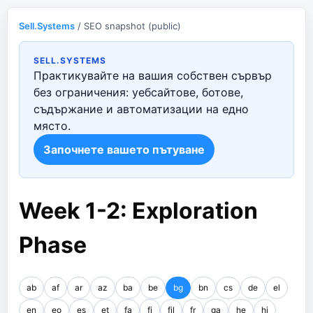
Sell.Systems
/ SEO snapshot (public)
SELL.SYSTEMS
Практикувайте на вашия собствен сървър
без ограничения: уебсайтове, ботове,
съдържание и автоматизации на едно
място.
Започнете вашето пътуване
Week 1-2: Exploration
Phase
ab
af
ar
az
ba
be
bg
bn
cs
de
el
en
eo
es
et
fa
fi
fil
fr
ga
he
hi