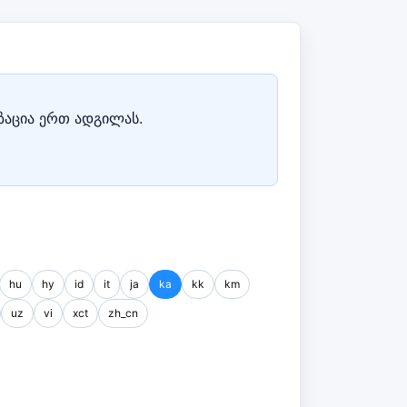
იზაცია ერთ ადგილას.
hu
hy
id
it
ja
ka
kk
km
uz
vi
xct
zh_cn