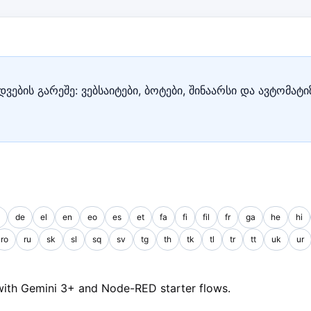
ვების გარეშე: ვებსაიტები, ბოტები, შინაარსი და ავტომატ
de
el
en
eo
es
et
fa
fi
fil
fr
ga
he
hi
ro
ru
sk
sl
sq
sv
tg
th
tk
tl
tr
tt
uk
ur
with Gemini 3+ and Node-RED starter flows.