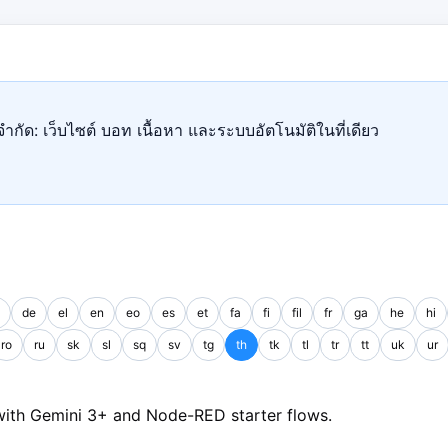
ำกัด: เว็บไซต์ บอท เนื้อหา และระบบอัตโนมัติในที่เดียว
de
el
en
eo
es
et
fa
fi
fil
fr
ga
he
hi
ro
ru
sk
sl
sq
sv
tg
th
tk
tl
tr
tt
uk
ur
with Gemini 3+ and Node-RED starter flows.