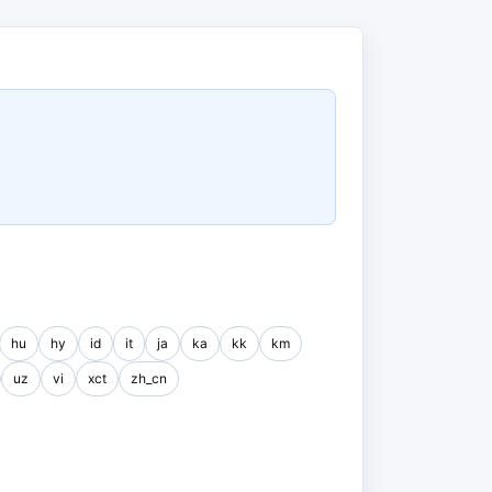
hu
hy
id
it
ja
ka
kk
km
uz
vi
xct
zh_cn