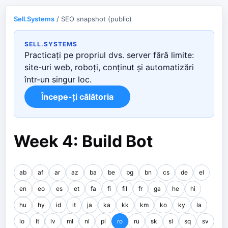
Sell.Systems
/ SEO snapshot (public)
SELL.SYSTEMS
Practicați pe propriul dvs. server fără limite:
site-uri web, roboți, conținut și automatizări
într-un singur loc.
Începe-ți călătoria
Week 4: Build Bot
ab
af
ar
az
ba
be
bg
bn
cs
de
el
en
eo
es
et
fa
fi
fil
fr
ga
he
hi
hu
hy
id
it
ja
ka
kk
km
ko
ky
la
lo
lt
lv
ml
nl
pl
ro
ru
sk
sl
sq
sv