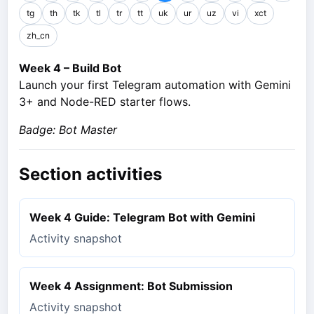
tg
th
tk
tl
tr
tt
uk
ur
uz
vi
xct
zh_cn
Week 4 – Build Bot
Launch your first Telegram automation with Gemini
3+ and Node-RED starter flows.
Badge: Bot Master
Section activities
Week 4 Guide: Telegram Bot with Gemini
Activity snapshot
Week 4 Assignment: Bot Submission
Activity snapshot