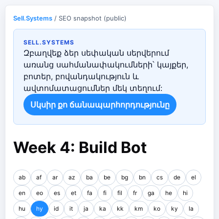
Sell.Systems
/ SEO snapshot (public)
SELL.SYSTEMS
Զբաղվեք ձեր սեփական սերվերում
առանց սահմանափակումների՝ կայքեր,
բոտեր, բովանդակություն և
ավտոմատացումներ մեկ տեղում:
Սկսիր քո ճանապարհորդությունը
Week 4: Build Bot
ab
af
ar
az
ba
be
bg
bn
cs
de
el
en
eo
es
et
fa
fi
fil
fr
ga
he
hi
hu
hy
id
it
ja
ka
kk
km
ko
ky
la