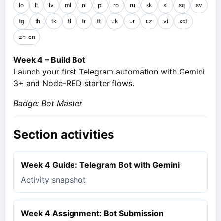
lo
lt
lv
ml
nl
pl
ro
ru
sk
sl
sq
sv
tg
th
tk
tl
tr
tt
uk
ur
uz
vi
xct
zh_cn
Week 4 – Build Bot
Launch your first Telegram automation with Gemini
3+ and Node-RED starter flows.
Badge: Bot Master
Section activities
Week 4 Guide: Telegram Bot with Gemini
Activity snapshot
Week 4 Assignment: Bot Submission