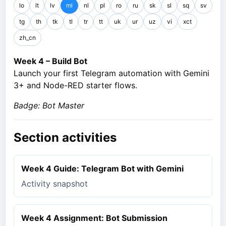
lo
lt
lv
ml
nl
pl
ro
ru
sk
sl
sq
sv
tg
th
tk
tl
tr
tt
uk
ur
uz
vi
xct
zh_cn
Week 4 – Build Bot
Launch your first Telegram automation with Gemini
3+ and Node-RED starter flows.
Badge: Bot Master
Section activities
Week 4 Guide: Telegram Bot with Gemini
Activity snapshot
Week 4 Assignment: Bot Submission