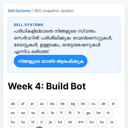
Sell.Systems
/ SEO snapshot (public)
SELL.SYSTEMS
പരിധികളില്ലാതെ നിങ്ങളുടെ സ്വന്തം
സെർവറിൽ പരിശീലിക്കുക: വെബ്‌സൈറ്റുകൾ,
ബോട്ടുകൾ, ഉള്ളടക്കം, ഓട്ടോമേഷനുകൾ
എന്നിവ ഒരിടത്ത്.
നിങ്ങളുടെ യാത്ര ആരംഭിക്കുക
Week 4: Build Bot
ab
af
ar
az
ba
be
bg
bn
cs
de
el
en
eo
es
et
fa
fi
fil
fr
ga
he
hi
hu
hy
id
it
ja
ka
kk
km
ko
ky
la