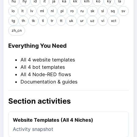
hu
hy
id
it
ja
ka
kk
km
ko
ky
la
lo
lt
lv
ml
nl
pl
ro
ru
sk
sl
sq
sv
tg
th
tk
tl
tr
tt
uk
ur
uz
vi
xct
zh_cn
Everything You Need
All 4 website templates
All 4 bot templates
All 4 Node-RED flows
Documentation & guides
Section activities
Website Templates (All 4 Niches)
Activity snapshot