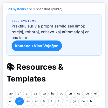
Sell.Systems
/ SEO snapshot (public)
SELL.SYSTEMS
Praktiku sur via propra servilo sen limoj:
retejoj, robotoj, enhavo kaj aŭtomatigoj en
unu loko.
Komencu Vian Vojaĝon
📚 Resources &
Templates
ab
af
ar
az
ba
be
bg
bn
cs
de
el
en
eo
es
et
fa
fi
fil
fr
ga
he
hi